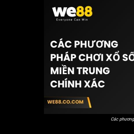
Các phương 