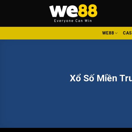
Skip
to
content
WE88
CAS
Xổ Số Miền Tr