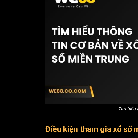
Tìm hiểu 
Điều kiện tham gia xổ số 