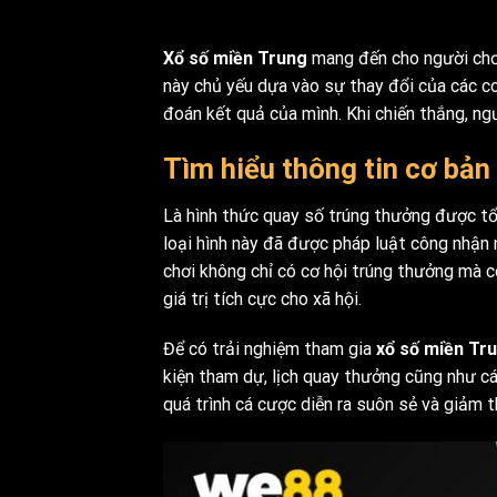
Xổ số miền Trung
mang đến cho người chơi
này chủ yếu dựa vào sự thay đổi của các c
đoán kết quả của mình. Khi chiến thắng, n
Tìm hiểu thông tin cơ bả
Là hình thức quay số trúng thưởng được tổ 
loại hình này đã được pháp luật công nhận 
chơi không chỉ có cơ hội trúng thưởng mà 
giá trị tích cực cho xã hội.
Để có trải nghiệm tham gia
xổ số miền Tr
kiện tham dự, lịch quay thưởng cũng như cá
quá trình cá cược diễn ra suôn sẻ và giảm 