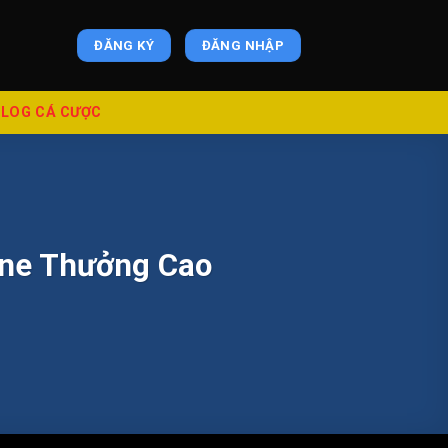
ĐĂNG KÝ
ĐĂNG NHẬP
BLOG CÁ CƯỢC
ine Thưởng Cao