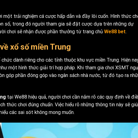
 một trải nghiệm cá cược hấp dẫn và đầy lôi cuốn. Hình thức ch
on số, trong đó người tham gia sẽ đặt cược dựa trên những dự
gười chơi sẽ nhận được phần thưởng từ trang chủ
We88 bet
.
n về xổ số miền Trung
chức dành riêng cho các tỉnh thuộc khu vực miền Trung. Hiện nay
như một hình thức giải trí hợp pháp. Khi tham gia chơi XSMT ng
còn góp phần đóng góp vào ngân sách nhà nước, từ đó tạo ra nh
ung
tại We88 hiệu quả, người chơi cần nắm rõ các quy định về đi
ch thức chơi đúng chuẩn. Việc hiểu rõ những thông tin này sẽ gi
thiểu các sai sót không mong muốn.