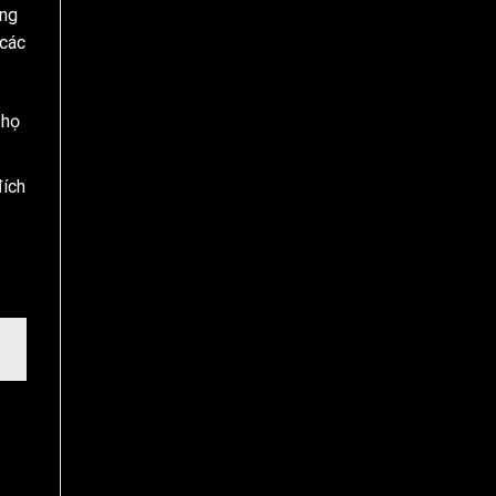
ững
 các
 họ
đích