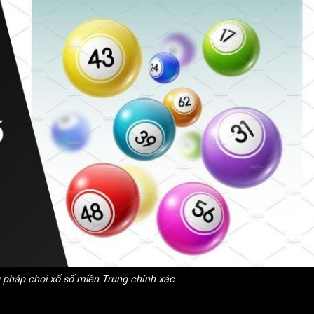
pháp chơi xổ số miền Trung chính xác