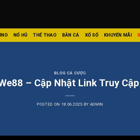
INO
NỔ HŨ
THỂ THAO
BẮN CÁ
XỔ SỐ
KHUYẾN MÃI
BLOG CÁ CƯỢC
 We88 – Cập Nhật Link Truy Cập
POSTED ON
18.06.2025
BY
ADMIN