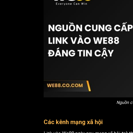
Nguồn cu
Các kênh mạng xã hội