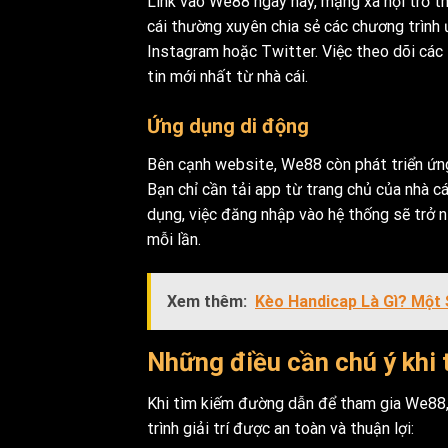
Link vào We88 ngày nay, mạng xã hội trở th
cái thường xuyên chia sẻ các chương trình 
Instagram hoặc Twitter. Việc theo dõi các 
tin mới nhất từ nhà cái.
Ứng dụng di động
Bên cạnh website, We88 còn phát triển ứng
Bạn chỉ cần tải app từ trang chủ của nhà cá
dụng, việc đăng nhập vào hệ thống sẽ trở n
mỗi lần.
Xem thêm:
Kèo Handicap Là Gì? Một 
Những điều cần chú ý khi 
Khi tìm kiếm đường dẫn để tham gia We88,
trình giải trí được an toàn và thuận lợi: