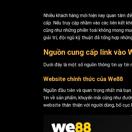
Nhiều khách hàng mới hiện nay quan tâm đ
cấp. Nếu truy cập nhầm vào các liên kết kh
cũng như những phiền toái không mong muố
giải trí, đội ngũ kỹ thuật đã tổng hợp nhữn
Nguồn cung cấp link vào 
Dưới đây là một số nguồn thông tin uy tín 
Website chính thức của We88
Nguồn đầu tiên và quan trọng nhất mà bạn n
tin về sản phẩm, khuyến mãi cũng như đườn
website thân thiện với người dùng, bố cục 