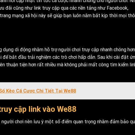
ành nơi cập nhật tin tức cá cược nhanh chóng cho người chơi. N
ưu đãi cũng như link truy cập qua các nền tảng như Facebook,
trang mạng xã hội này sẽ giúp bạn luôn nắm bắt kịp thời mọi th
 dụng di động nhằm hỗ trợ người chơi truy cập nhanh chóng hơn
i để bắt đầu trải nghiệm các trò chơi hấp dẫn. Sau khi cài đặt ứ
ên thuận tiện hơn rất nhiều mà không phải mất công tìm kiếm lin
Số Kèo Cá Cược Chi Tiết Tại We88
truy cập link vào We88
 người chơi nên lưu ý một số điểm quan trọng nhằm đảm bảo q