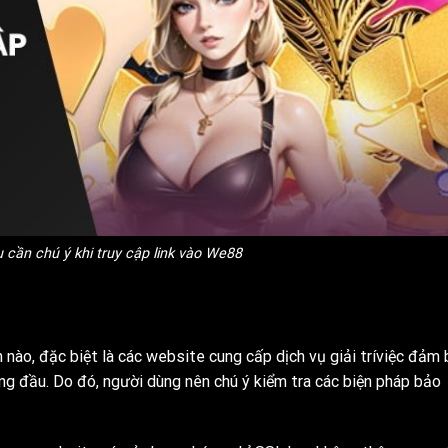
 cần chú ý khi truy cập link vào We88
n nào, đặc biệt là các website cung cấp dịch vụ giải tríviệc đảm
àng đầu. Do đó, người dùng nên chú ý kiểm tra các biện pháp bảo