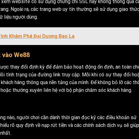
h xem website có sử dụng chứng chỉ SSL hay không thông qua c
ang. Ngoài ra, các trang web uy tín thường sẽ sử dụng giao thứ
 liệu người dùng.
rình Khám Phá Đại Dương Bao La
nk vào We88
 được thay đổi định kỳ để đảm bảo hoạt động ổn định, an toàn ch
õi tình trạng của đường link truy cập. Mỗi khi có sự thay đổi ho
n khách hàng thông qua nền tảng của mình. Để không bỏ lỡ các th
l hoặc thường xuyên liên hệ với bộ phận chăm sóc khách hàng.
ng nào, người chơi cần dành thời gian đọc kỹ các điều khoản sử
hiểu rõ quy định về nạp rút tiền và các chính sách dịch vụ sẽ giú
 nhất.