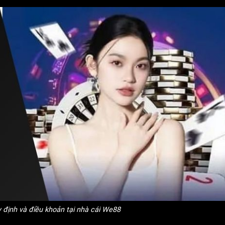
 định và điều khoản tại nhà cái We88