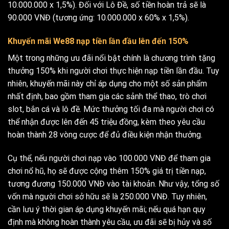
10.000.000 x 1,5%). Đối với Lô Đề, số tiền hoàn trả sẽ là
90.000 VNĐ (tương ứng: 10.000.000 x 60% x 1,5%).
Khuyến mãi We88 nạp tiền lần đầu lên đến 150%
Một trong những ưu đãi nổi bật chính là chương trình tặng
thưởng 150% khi người chơi thực hiện nạp tiền lần đầu. Tuy
nhiên, khuyến mãi này chỉ áp dụng cho một số sản phẩm
nhất định, bao gồm tham gia các sảnh thể thao, trò chơi
slot, bắn cá và lô đề. Mức thưởng tối đa mà người chơi có
thể nhận được lên đến 45 triệu đồng, kèm theo yêu cầu
hoàn thành 28 vòng cược để đủ điều kiện nhận thưởng.
Cụ thể, nếu người chơi nạp vào 100.000 VNĐ để tham gia
chơi nổ hũ, họ sẽ được cộng thêm 150% giá trị tiền nạp,
tương đương 150.000 VNĐ vào tài khoản. Như vậy, tổng số
vốn mà người chơi sở hữu sẽ là 250.000 VNĐ. Tuy nhiên,
cần lưu ý thời gian áp dụng khuyến mãi; nếu quá hạn quy
định mà không hoàn thành yêu cầu, ưu đãi sẽ bị hủy và số