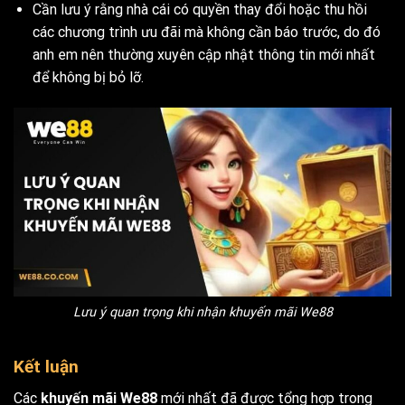
Cần lưu ý rằng nhà cái có quyền thay đổi hoặc thu hồi
các chương trình ưu đãi mà không cần báo trước, do đó
anh em nên thường xuyên cập nhật thông tin mới nhất
để không bị bỏ lỡ.
Lưu ý quan trọng khi nhận khuyến mãi We88
Kết luận
Các
khuyến mãi We88
mới nhất đã được tổng hợp trong