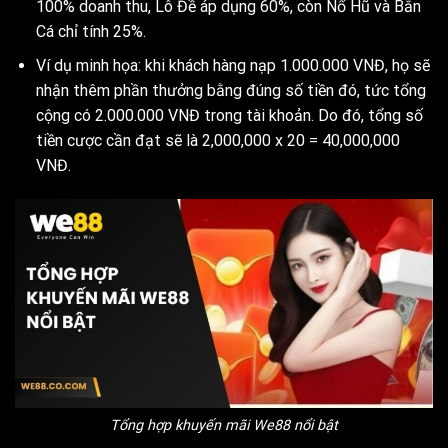
100% doanh thu, Lô Đề áp dụng 60%, còn Nổ Hũ và Bắn
Cá chỉ tính 25%.
Ví dụ minh họa: khi khách hàng nạp 1.000.000 VNĐ, họ sẽ
nhận thêm phần thưởng bằng đúng số tiền đó, tức tổng
cộng có 2.000.000 VNĐ trong tài khoản. Do đó, tổng số
tiền cược cần đạt sẽ là 2,000,000 x 20 = 40,000,000
VNĐ.
Tổng hợp khuyến mãi We88 nổi bật