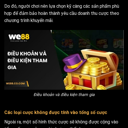
Do đó, người chơi nên lựa chọn kỹ càng các sản phẩm phù
hợp để đảm bảo hoàn thành yêu cầu doanh thu cược theo
chương trình khuyến mãi.
Điều khoản và điều kiện tham gia
Các loại cược không được tính vào tổng số cược
Ngoài ra, một số hình thức cược sẽ không được cộng vào