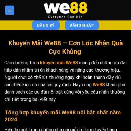
Skip
to
content
ĐĂNG KÝ
ĐĂNG NHẬP
Khuyến Mãi We88 – Cơn Lốc Nhận Quà
Cực Khủng
Các chương trình
khuyến mãi We88
mang đến những ưu đãi
hấp dẫn nhằm tri ân khách hàng và nâng cao thương hiệu.
Người chơi có thể rút thưởng ngay khi hoàn thành đầy đủ
các điều kiện do nhà cái quy định. Hãy cùng
We88
khám phá
danh sách các ưu đãi nổi bật cùng với yêu cầu nhận thưởng
chi tiết trong bài viết này.
Tổng hợp khuyến mãi We88 nổi bật nhất năm
2024
Hiện là một trong những nhà cái giải trí trực tuyến hàng