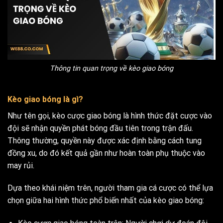
Thông tin quan trọng về kèo giao bóng
Kèo giao bóng là gì?
Như tên gọi, kèo cược giao bóng là hình thức đặt cược vào
đội sẽ nhận quyền phát bóng đầu tiên trong trận đấu.
Thông thường, quyền này được xác định bằng cách tung
đồng xu, do đó kết quả gần như hoàn toàn phụ thuộc vào
may rủi.
Dựa theo khái niệm trên, người tham gia cá cược có thể lựa
chọn giữa hai hình thức phổ biến nhất của kèo giao bóng: