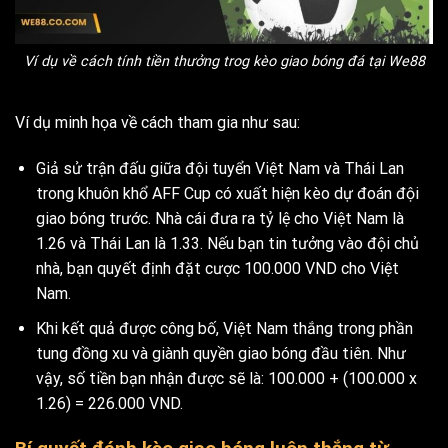
Ví dụ về cách tính tiền thưởng trog kèo giao bóng đá tại We88
Ví dụ minh họa về cách tham gia như sau:
Giả sử trận đấu giữa đội tuyển Việt Nam và Thái Lan
trong khuôn khổ AFF Cup có xuất hiện kèo dự đoán đội
giao bóng trước. Nhà cái đưa ra tỷ lệ cho Việt Nam là
1.26 và Thái Lan là 1.33. Nếu bạn tin tưởng vào đội chủ
nhà, bạn quyết định đặt cược 100.000 VND cho Việt
Nam.
Khi kết quả được công bố, Việt Nam thắng trong phần
tung đồng xu và giành quyền giao bóng đầu tiên. Như
vậy, số tiền bạn nhận được sẽ là: 100.000 + (100.000 x
1.26) = 226.000 VND.