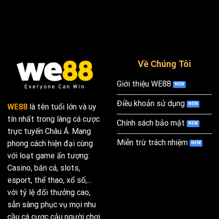
Về Chúng Tôi
Giới thiệu WE88
Điều khoản sử dụng
WE88
là tên tuổi lớn và uy
tín nhất trong làng cá cược
Chính sách bảo mật
trực tuyến Châu Á. Mang
Miễn trừ trách nhiệm
phong cách hiện đại cùng
với loạt game ấn tượng:
Casino, băn cá, slots,
esport, thể thao, xổ số,...
với tỷ lệ đổi thưởng cao,
sẵn sàng phục vụ mọi nhu
cầu cá cược cảu người chơi.