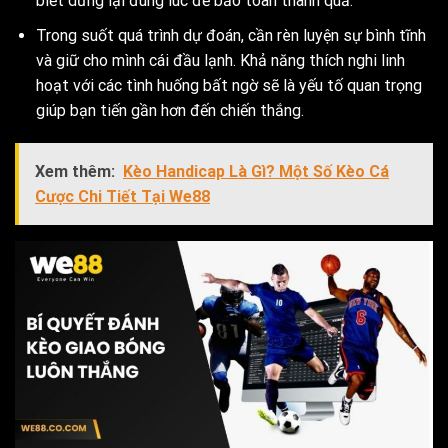
biết dừng lại đúng lúc để bảo toàn thành quả.
Trong suốt quá trình dự đoán, cần rèn luyện sự bình tĩnh
và giữ cho mình cái đầu lạnh. Khả năng thích nghi linh
hoạt với các tình huống bất ngờ sẽ là yếu tố quan trọng
giúp bạn tiến gần hơn đến chiến thắng.
Xem thêm:
Kèo Handicap Là Gì? Một Số Kèo Cá
Cược Chi Tiết Tại We88