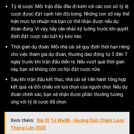
Tỷ lệ cược: Mỗi trận đấu đều đi kèm với các con số tỷ lệ
cược được đặt cạnh tên đội bóng. Những con số này thể
hiện mức lợi nhuận mà bạn có thể nhận được nếu dự
đoán đúng. Vì vậy, hãy cân nhắc kỹ lưỡng trước khi quyết
định đặt cược vào bất kỳ kèo nào.
Thời gian dự đoán: Mỗi nhà cái sẽ quy định thời hạn riêng
cho việc tham gia dự đoán, thường dao động từ 3 đến 7
ngày trước khi trận đấu diễn ra. Nếu vượt quá thời gian
này, bạn sẽ không còn cơ hội đặt cược nữa.
Sau khi trận đấu kết thúc, nhà cái sẽ tiến hành tổng hợp
kết quả và đối chiếu với lựa chọn của người chơi. Nếu dự
đoán chính xác, bạn sẽ nhận được phần thưởng tương
ứng với tỷ lệ cược đã chọn.
Xem thêm:
Bài Xì Tố We88 - Hướng Dẫn Chiến Lược
Thắng Lớn 2025