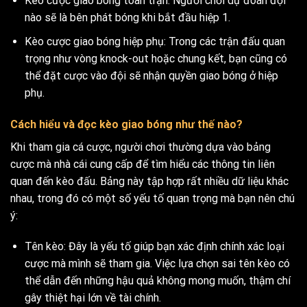
Kèo cược giao bóng toàn trận: Người chơi dự đoán đội
nào sẽ là bên phát bóng khi bắt đầu hiệp 1.
Kèo cược giao bóng hiệp phụ: Trong các trận đấu quan
trọng như vòng knock-out hoặc chung kết, bạn cũng có
thể đặt cược vào đội sẽ nhận quyền giao bóng ở hiệp
phụ.
Cách hiểu và đọc kèo giao bóng như thế nào?
Khi tham gia cá cược, người chơi thường dựa vào bảng
cược mà nhà cái cung cấp để tìm hiểu các thông tin liên
quan đến kèo đấu. Bảng này tập hợp rất nhiều dữ liệu khác
nhau, trong đó có một số yếu tố quan trọng mà bạn nên chú
ý:
Tên kèo: Đây là yếu tố giúp bạn xác định chính xác loại
cược mà mình sẽ tham gia. Việc lựa chọn sai tên kèo có
thể dẫn đến những hậu quả không mong muốn, thậm chí
gây thiệt hại lớn về tài chính.