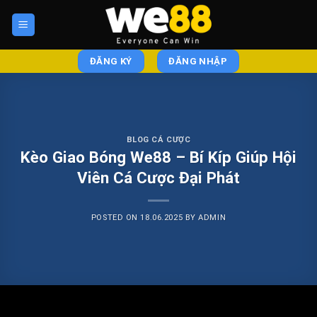
Skip
to
content
ĐĂNG KÝ
ĐĂNG NHẬP
BLOG CÁ CƯỢC
Kèo Giao Bóng We88 – Bí Kíp Giúp Hội
Viên Cá Cược Đại Phát
POSTED ON
18.06.2025
BY
ADMIN