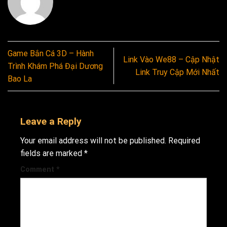
Game Bắn Cá 3D – Hành
Link Vào We88 – Cập Nhật
Trình Khám Phá Đại Dương
Link Truy Cập Mới Nhất
Bao La
Leave a Reply
Your email address will not be published.
Required
fields are marked
*
Comment
*