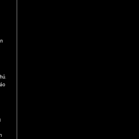
ận
hủ.
hảo
g
m