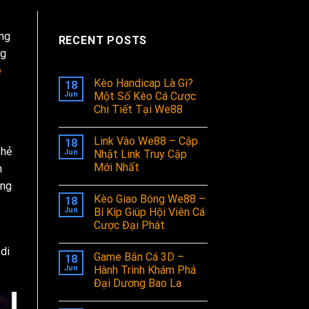
ang
RECENT POSTS
ng
e
Kèo Handicap Là Gì?
18
Jun
Một Số Kèo Cá Cược
Chi Tiết Tại We88
Link Vào We88 – Cập
18
thẻ
Jun
Nhật Link Truy Cập
Mới Nhất
n
óng
Kèo Giao Bóng We88 –
18
Jun
Bí Kíp Giúp Hội Viên Cá
Cược Đại Phát
di
Game Bắn Cá 3D –
18
Jun
Hành Trình Khám Phá
Đại Dương Bao La