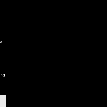
ỉ
iá
ụng