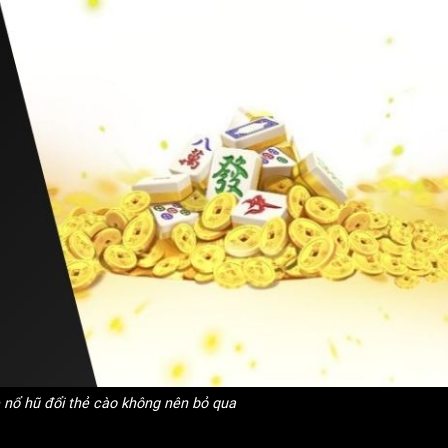
nổ hũ đổi thẻ cào không nên bỏ qua