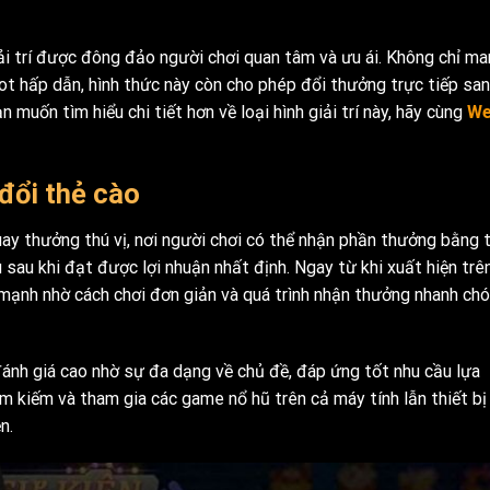
ải trí được đông đảo người chơi quan tâm và ưu ái. Không chỉ m
ot hấp dẫn, hình thức này còn cho phép đổi thưởng trực tiếp sa
n muốn tìm hiểu chi tiết hơn về loại hình giải trí này, hãy cùng
W
 đổi thẻ cào
ay thưởng thú vị, nơi người chơi có thể nhận phần thưởng bằng 
 sau khi đạt được lợi nhuận nhất định. Ngay từ khi xuất hiện trê
mạnh nhờ cách chơi đơn giản và quá trình nhận thưởng nhanh ch
nh giá cao nhờ sự đa dạng về chủ đề, đáp ứng tốt nhu cầu lựa
m kiếm và tham gia các game nổ hũ trên cả máy tính lẫn thiết bị 
n.