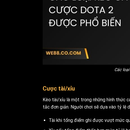
Các loạ
Cược tài/xỉu
Kèo tài/xỉu là một trong những hình thức c
tắc đơn giản. Người chơi sẽ dựa vào tỷ lệ d
Tài khi tổng điểm ghi được vượt mức q