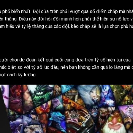
èo phổ biến nhất. Đội cửa trên phải vượt qua số điểm chấp mà nh
ến thắng. Điều này đòi hỏi đội mạnh hơn phải thể hiện sự nỗ lực 
m hiểu về tỷ lệ thắng của các đội, kèo chấp sẽ là lựa chọn phù h
ười chơi dự đoán kết quả cuối cùng dựa trên tỷ số hiện tại của
khác biệt so với tỷ số lúc đầu, nên bạn không cần quá lo lắng mà 
một cách kỹ lưỡng.