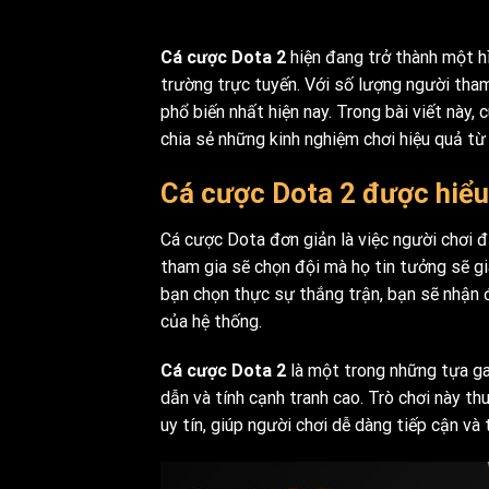
Cá cược Dota 2
hiện đang trở thành một hì
trường trực tuyến. Với số lượng người tham
phổ biến nhất hiện nay. Trong bài viết này
chia sẻ những kinh nghiệm chơi hiệu quả từ
Cá cược Dota 2 được hiểu
Cá cược Dota đơn giản là việc người chơi đ
tham gia sẽ chọn đội mà họ tin tưởng sẽ gi
bạn chọn thực sự thắng trận, bạn sẽ nhận
của hệ thống.
Cá cược Dota 2
là một trong những tựa g
dẫn và tính cạnh tranh cao. Trò chơi này th
uy tín, giúp người chơi dễ dàng tiếp cận và 