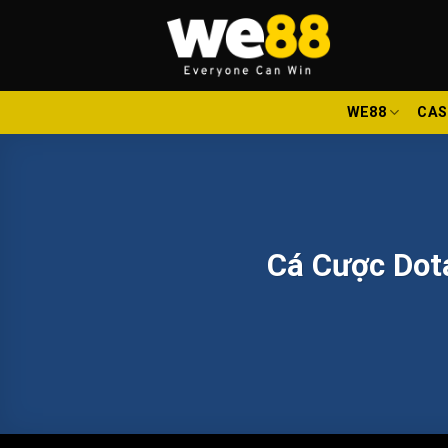
Skip
to
content
WE88
CAS
Cá Cược Dot