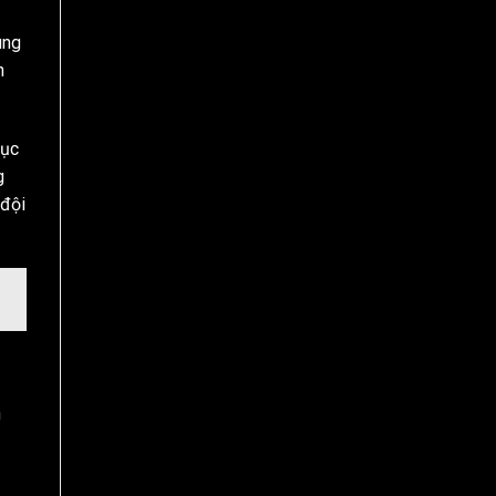
ung
n
mục
g
 đội
h