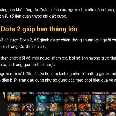
nâng cao khả năng dự đoán chính xác, người chơi cần dành thời g
 yếu tố liên quan trước khi đặt cược.
Dota 2 giúp bạn thắng lớn
ề cá cược Dota 2, để giành được chiến thắng thuận lợi, người ch
uan trọng. Cụ thể như sau:
ò then chốt đối với mỗi người tham gia, bởi nó ảnh hưởng trực tiế
nh bạch trong quá trình cá cược.
người mới bắt đầu là nên học hỏi kinh nghiệm từ những game th
về diễn biến trận đấu cũng như áp dụng các mẹo chơi hiệu quả và 