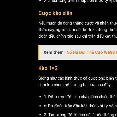
Xỉu nếu tổng điểm thấp hơn mức tỷ lệ b
Cược kèo xiên
Nếu muốn dễ dàng thắng cược và nhận thư
thức này, người chơi sẽ dự đoán đồng thời 
đoán đều chính xác sau khi trận đấu kết t
Xem thêm:
Nổ Hũ Đổi Thẻ Cào We88 G
Kèo 1×2
Giống như các hình thức cá cược phổ biến 
chơi lựa chọn một trong ba cửa sau đây:
1: Đặt cược đội chủ nhà giành chiến th
x: Dự đoán trận đấu kết thúc với tỷ số 
2: Tin tưởng đội khách sẽ là bên thắng