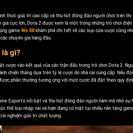
nh thức giải trí cao cấp và thu hút đông đảo người chơi trên thị
 gia cực lớn, Dota 2 được xem là một trong những trò chơi điện
, cùng game
We 88
khám phá chi tiết về các loại cửa cược cũng nh
 các chuyên gia hàng đầu.
 là gì?
ặt cược vào kết quả của các trận đấu trong trò chơi Dota 2. Ng
ành chiến thắng dựa trên tỷ lệ cược do nhà cái cung cấp. Nếu đội
 được phần thưởng tương ứng với mức cược đã đặt theo quy địn
ame Esports nổi bật và thu hút đông đảo người hâm mộ nhờ sự 
uộc thể loại nhập vai và hiện đang có mặt tại nhiều nền tảng gam
trải nghiệm giải trí chất lượng.