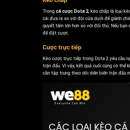
Trong
cá cược Dota 2
, kèo chấp là loại k
cái đưa ra so với đội cửa dưới để giành chi
quyết tâm lớn hơn so với đối thủ. Nếu bạn a
để đặt cược.
Cược trực tiếp
Kèo cược trực tiếp trong Dota 2 yêu cầu ng
trận đấu. Vì vậy, kết quả cuối cùng có thể 
cần tập trung theo dõi diễn biến trận đấu 