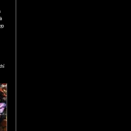
à
và
ợp
chỉ